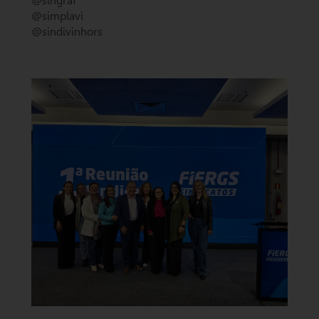
@singraf
@simplavi
@sindivinhors