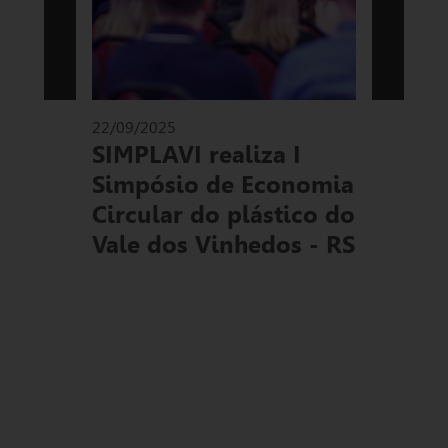
22/09/2025
08/08
a do
SIMPLAVI realiza I
O S
al
Simpósio de Economia
Circular do plástico do
Vale dos Vinhedos - RS